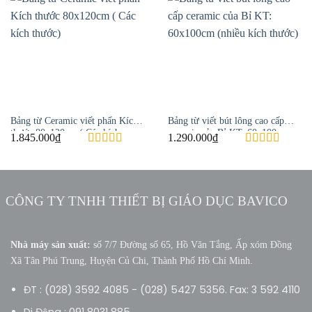
Bảng từ Ceramic viết phấn Kích
Bảng từ viết bút lông cao cấp
thước 80x120cm ( Các kích
ceramic của Bỉ KT: 60x100cm
1.845.000
₫
1.290.000
₫
thước)
(nhiều kích thước)
CÔNG TY TNHH THIẾT BỊ GIÁO DỤC BAVICO
Nhà máy sản xuất:
số 7/7 Đường số 65, Hồ Văn Tắng, Ấp xóm Đồng
Xã Tân Phú Trung, Huyện Củ Chi, Thành Phố Hồ Chí Minh.
ĐT : (028) 3592 4085 - (028) 5427 5356. Fax: 3 592 4110
Di Động : 091 8031 885.