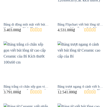
Bảng di động một mặt viết bút
Bảng Flipchart viết bút lông từ
lông Ceramic Kích Thước
ceramic chân sắt sơn tĩnh điện
3.403.000
₫
4.531.000
₫
80x120cm (các kích thước)
Kích thước 120x80cm (Các kích
thước)
Bảng trắng có chân xếp gọn viết
Bảng trượt ngang 4 cánh viết bút
bút lông từ cao cấp Ceramic của
lông từ Ceramic cao cấp của Bỉ
3.791.000
₫
12.541.000
₫
Bỉ Kích thước 100×60 cm