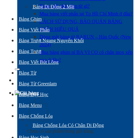
Bảng Menu
Bảng viết phấn làm từ gì?
Bảng Di Động 2 Mặt
Mua bảng viết phấn tại Tp Hồ Chí Minh ở đâu?
Bảng Ghim
CÁCH SỬ DỤNG, BẢO QUẢN BẢNG
PHẤN HIỆU QUẢ
Bảng Viết Phấn
Dòng mặt bảng từ BARUN – Hàn Quốc (New
Bảng Trượt Ngang Nguyên Khối
2024)
Bảng Trượt
Mua bảng ghim nỉ BA VI CO có chân inox xếp
gọn ở đâu?
Bảng Viết Bút Lông
Bảng Flipchart
Bảng Từ
Bảng flipchart chân sắt
Bảng Từ Greenlam
Bảng flipchart chân inox
Bảng Dạy Học
Bảng flipchart 3 chân
Bảng Menu
Bảng flipchart f3 hai mặt
Bảng Chống Lóa
Bảng Viết Phấn
Bảng Chống Lóa Có Chân Di Động
Chưa có sản phẩm trong giỏ hàng.
Bảng Học Sinh