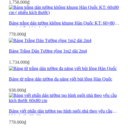
In Ô Ly Tiểu Học
1.758.000
₫
Bảng trắng dán tường không khung Hàn Quốc KT: 60×80
cm ( nhiều kích thước)
Bảng Dạy Học
778.000
₫
Bảng Trắng Dán Tường rộng 1m2 dài 2m4
1.734.000
₫
Bảng từ trắng dán tường đa năng viết bút lông Hàn Quốc
Bảng Kính
938.000
₫
Bảng viết phấn dán tường tạo hình ngôi nhà theo yêu cầu
kích thước 60×80 cm
778.000
₫