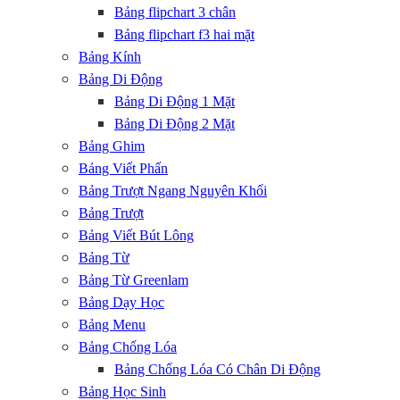
Bảng flipchart 3 chân
Bảng Thông Báo Gắn Khoá Có
Bảng flipchart f3 hai mặt
Mái Che
Bảng Kính
Bảng Di Động
Bảng Di Động 1 Mặt
Bảng Di Động 2 Mặt
Bảng Ghim
Bảng Viết Phấn
Bảng Trượt Ngang Nguyên Khối
Bảng Thông Báo Cửa Kiếng Gắn
Khóa Không Mái Che
Bảng Trượt
Bảng Viết Bút Lông
Bảng Từ
Bảng Từ Greenlam
Bảng Dạy Học
Bảng Menu
Bảng Chống Lóa
Bảng Chống Lóa Có Chân Di Động
Bảng Học Sinh