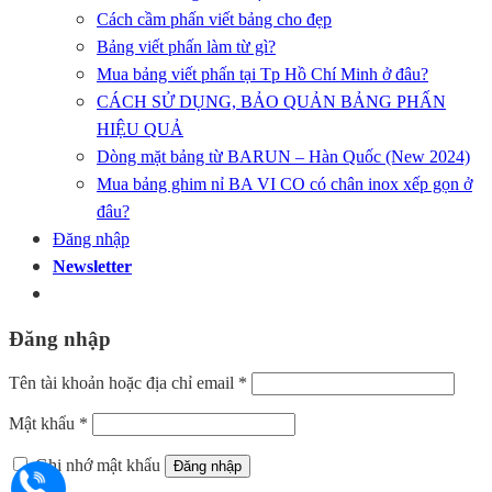
Cách cầm phấn viết bảng cho đẹp
Bảng viết phấn làm từ gì?
Mua bảng viết phấn tại Tp Hồ Chí Minh ở đâu?
CÁCH SỬ DỤNG, BẢO QUẢN BẢNG PHẤN
HIỆU QUẢ
Dòng mặt bảng từ BARUN – Hàn Quốc (New 2024)
Mua bảng ghim nỉ BA VI CO có chân inox xếp gọn ở
đâu?
Đăng nhập
Newsletter
Đăng nhập
Bắt
Tên tài khoản hoặc địa chỉ email
*
buộc
Bắt
Mật khẩu
*
buộc
Ghi nhớ mật khẩu
Đăng nhập