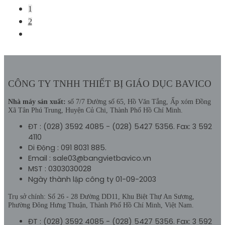
1
2
Bảng Dán Tường
CÔNG TY TNHH THIẾT BỊ GIÁO DỤC BAVICO
Nhà máy sản xuất:
số 7/7 Đường số 65, Hồ Văn Tắng, Ấp xóm Đồng
Xã Tân Phú Trung, Huyện Củ Chi, Thành Phố Hồ Chí Minh.
Bảng Di Động
ĐT : (028) 3592 4085 - (028) 5427 5356. Fax: 3 592
4110
Bảng Di Động 1 Mặt
Di Động : 091 8031 885.
Email : sale03@bangvietbavico.vn
Bảng Di Động 2 Mặt
MST : 0303030028
Ngày thành lập công ty 01-09-2003
Trụ sở chính: Số 26 - 28 Đường DD11, Khu Biệt Thự An Sương,
Phường Đông Hưng Thuận, Thành Phố Hồ Chí Minh, Việt Nam.
Bảng Trượt
ĐT : (028) 3592 4085 - (028) 5427 5356. Fax: 3 592