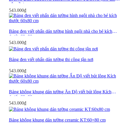
yêu cầu)
543.000
₫
Bảng đen viết phấn dán tường hình ngôi nhà cho bé kích
thước 60×80 cm
543.000
₫
Bảng Lịch Công Tác
Bảng đen viết phấn dán tường thi công tận nơi
543.000
₫
Bảng không khung dán tường Ấn Độ viết bút lông Kích
thước 60×80 cm
543.000
₫
Dich Vụ Sửa Chữa Bảng
Bảng không khung dán tường ceramic KT:60×80 cm
Thay Mặt Bảng