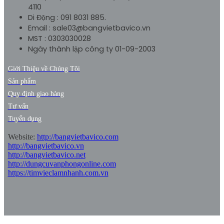
4110
Di Động : 091 8031 885.
Email : sale03@bangvietbavico.vn
MST : 0303030028
Ngày thành lập công ty 01-09-2003
Giới Thiệu về Chúng Tôi
Sản phẩm
Bảng Biểu Trường Học Thiết Kế
Theo Yêu Cầu
Quy định giao hàng
Tư vấn
Tuyển dụng
Website:
http://bangvietbavico.com
http://bangvietbavico.vn
http://bangvietbavico.net
http://dungcuvanphongonline.com
https://timvieclamnhanh.com.vn
Bảng Vách Ngăn