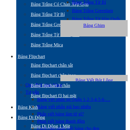
Bảng Trắng Từ Bỉ
Bảng Trắng Có Chân Xếp Gọn
Bảng Trắng Greenlam
Bảng Trắng Từ Bỉ
Bảng Trắng Từ Hàn Quốc
Bảng Trắng Greenlam
Bảng Ghim
Bảng Trắng Mica
Bảng Trắng Từ Hàn Quốc
Bảng Trắng Mica
Bảng Flipchart
Bảng flipchart chân sắt
Bảng flipchart chân inox
Bảng Viết Bút Lông
Quy định giao hàng
Bảng flipchart 3 chân
Tư vấn
Bảng flipchart f3 hai mặt
Bảng viết phấn tại Quận 1-2-3-4-5-6-…
Bảng viết phấn giá bao nhiêu
Bảng Kính
Phấn viết bảng làm từ gì?
Bảng Di Động
Phấn viết bảng thanh đậm
Bảng Di Động 1 Mặt
Cách cầm phấn viết bảng cho đẹp