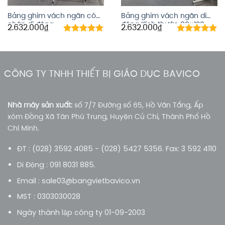
Bảng ghim vách ngăn có
Bảng ghim vách ngăn di
chân di động
động Kích thước 80×120
2.632.000
₫
2.632.000
₫
cm
CÔNG TY TNHH THIẾT BỊ GIÁO DỤC BAVICO
Nhà máy sản xuất:
số 7/7 Đường số 65, Hồ Văn Tắng, Ấp
xóm Đồng Xã Tân Phú Trung, Huyện Củ Chi, Thành Phố Hồ
Chí Minh.
ĐT : (028) 3592 4085 - (028) 5427 5356. Fax: 3 592 4110
Di Động : 091 8031 885.
Email : sale03@bangvietbavico.vn
MST : 0303030028
Ngày thành lập công ty 01-09-2003