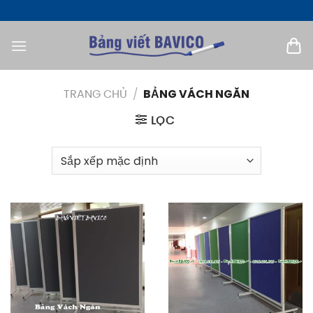
Bỏ
qua
nội
dung
TRANG CHỦ
/
BẢNG VÁCH NGĂN
LỌC