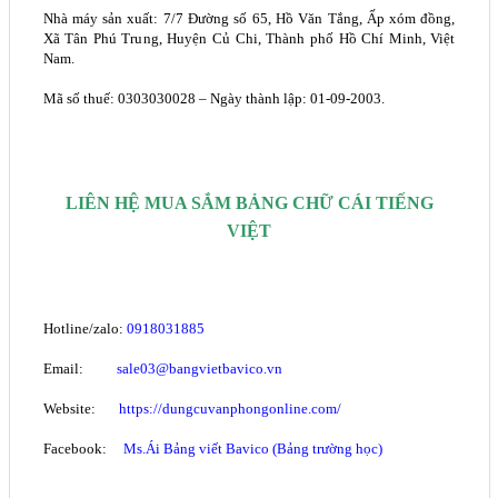
Nhà máy sản xuất: 7/7 Đường số 65, Hồ Văn Tắng, Ấp xóm đồng,
Xã Tân Phú Trung, Huyện Củ Chi, Thành phố Hồ Chí Minh, Việt
Nam.
Mã số thuế: 0303030028 – Ngày thành lập: 01-09-2003
.
LIÊN HỆ MUA SẮM BẢNG CHỮ CÁI TIẾNG
VIỆT
Hotline/zalo:
0918031885
Email:
sale03@bangvietbavico.vn
Website:
https://dungcuvanphongonline.com/
Facebook:
Ms.Ái
B
ảng viết Bavico (Bảng trường học)