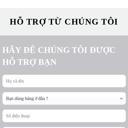
HỖ TRỢ TỪ CHÚNG TÔI
HÃY ĐỂ CHÚNG TÔI ĐƯỢC
HỖ TRỢ BẠN