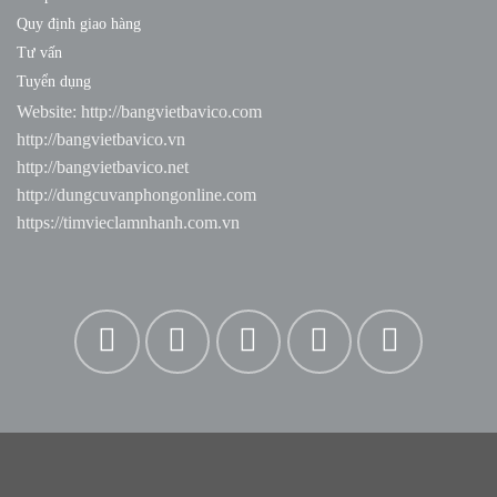
Quy định giao hàng
Tư vấn
Tuyển dụng
Website:
http://bangvietbavico.com
http://bangvietbavico.vn
http://bangvietbavico.net
http://dungcuvanphongonline.com
https://timvieclamnhanh.com.vn