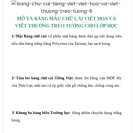
MÔ TẢ BẢNG MẪU CHỮ CÁI VIẾT HOA VÀ
VIẾT THƯỜNG TREO TƯỜNG CHO LỚP HỌC
1/ Mặt Bảng chữ cái:
có phần mặt bảng được dán pp nội dung trên
nền tấm bảng trắng bằng Polyester của Taiwan, lau sạch bóng.
2/ Tấm lót
bảng chữ cái Tiếng Việt:
được lót bằng ván MDF 4ly
của Thái Lan, mặt sau có ép giấy vân gỗ chống ẩm, chống cong mo.
3/ Khung bo
bảng biểu Trường học
: bằng nhôm chuyên dụng trắng
bóng.