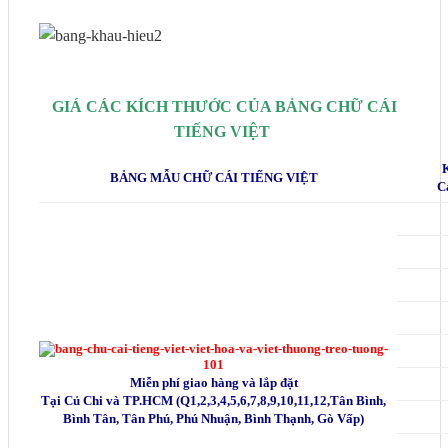
GIÁ CÁC KÍCH THƯỚC CỦA BẢNG CHỮ CÁI
TIẾNG VIỆT
BẢNG MẪU CHỮ CÁI TIẾNG VIỆT
C
Miễn phí giao hàng và lắp đặt
Tại Củ Chi và TP.HCM (Q1,2,3,4,5,6,7,8,9,10,11,12,Tân Bình,
Bình Tân, Tân Phú, Phú Nhuận, Bình Thạnh, Gò Vấp)