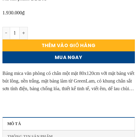
1.930.000
₫
Bảng mica văn phòng có chân một mặt kích thước 80x120
THÊM VÀO GIỎ HÀNG
MUA NGAY
Bảng mica văn phòng có chân một mặt 80x120cm với mặt bảng viết
bút lông, nền trắng, mặt bảng làm từ GreenLam, có khung chân sắt
sơn tỉnh điện, bảng chống lóa, thiết kế tinh tế, viết êm, dể lau chùi…
MÔ TẢ
THÔNG TIN SẢN PHẨM