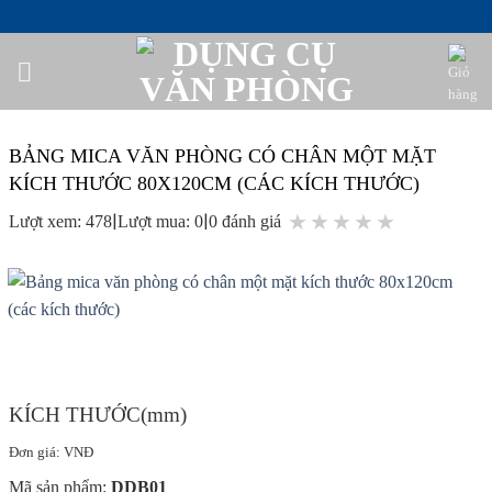
Bỏ
qua
nội
dung
BẢNG MICA VĂN PHÒNG CÓ CHÂN MỘT MẶT
KÍCH THƯỚC 80X120CM (CÁC KÍCH THƯỚC)
|
|
★
★
★
★
★
Lượt xem: 478
Lượt mua: 0
0 đánh giá
KÍCH THƯỚC(mm)
Đơn giá: VNĐ
Mã sản phẩm:
DDB01