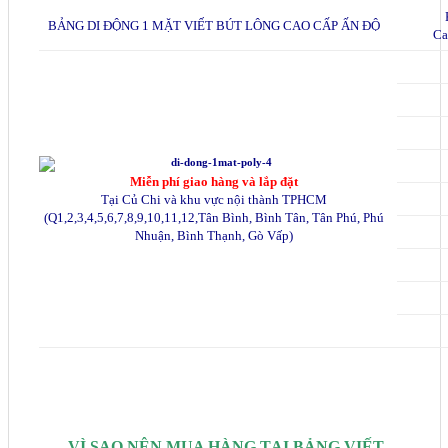
BẢNG DI ĐỘNG 1 MẶT VIẾT BÚT LÔNG CAO CẤP ẤN ĐỘ
Ca
Miễn phí giao hàng và lắp đặt
Tại Củ Chi và khu vực nội thành TPHCM
(Q1,2,3,4,5,6,7,8,9,10,11,12,Tân Bình, Bình Tân, Tân Phú, Phú
Nhuận, Bình Thạnh, Gò Vấp)
VÌ SAO NÊN MUA HÀNG TẠI BẢNG VIẾT