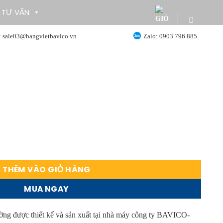
TƯ VẤN
: sale03@bangvietbavico.vn
Zalo: 0903 796 885
reo tường KT:120x80cm (nhiều kích thước) số lượng
THÊM VÀO GIỎ HÀNG
MUA NGAY
ường được thiết kế và sản xuất tại nhà máy công ty BAVICO-