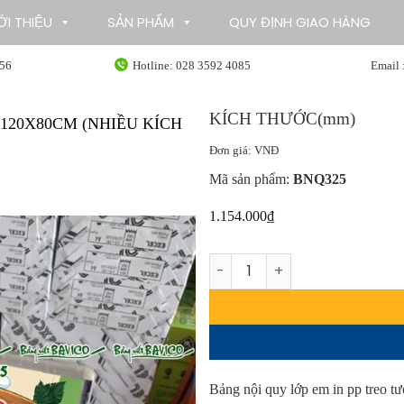
ỚI THIỆU
SẢN PHẨM
QUY ĐỊNH GIAO HÀNG
356
Hotline: 028 3592 4085
Email 
KÍCH THƯỚC(mm)
120X80CM (NHIỀU KÍCH
Đơn giá: VNĐ
Mã sản phẩm:
BNQ325
1.154.000
₫
Bảng nội quy lớp em in pp t
Bảng nội quy lớp em in pp treo t