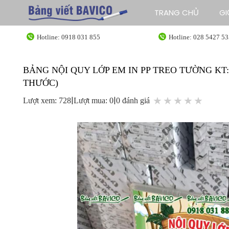
Bỏ
TRANG CHỦ
GI
qua
nội
Hotline: 0918 031 855
Hotline: 028 5427 5
dung
BẢNG NỘI QUY LỚP EM IN PP TREO TƯỜNG KT:
THƯỚC)
|
|
★
★
★
★
★
Lượt xem: 728
Lượt mua: 0
0 đánh giá