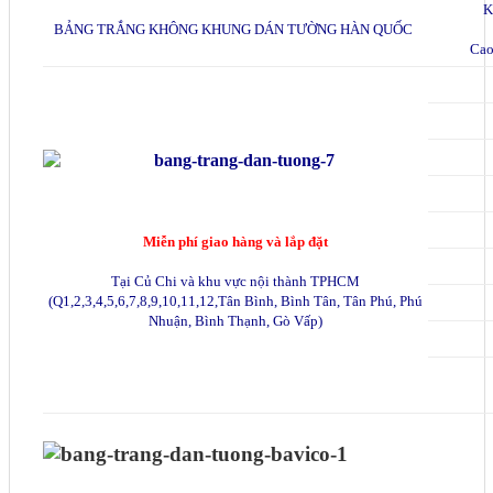
K
BẢNG TRẮNG KHÔNG KHUNG DÁN TƯỜNG HÀN QUỐC
Cao
Miễn phí giao hàng và lắp đặt
Tại Củ Chi và khu vực nội thành TPHCM
(Q1,2,3,4,5,6,7,8,9,10,11,12,Tân Bình, Bình Tân, Tân Phú, Phú
Nhuận, Bình Thạnh, Gò Vấp)