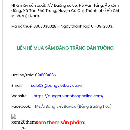
Nhà máy sản xuất: 7/7 Đường số 65, Hồ Văn Tắng, Ấp xóm
đồng, Xã Tân Phú Trung, Huyện Củ Chi, Thành phố Hồ Chí
Minh, Việt Nam.
Mã số thuế: 0303030028 – Ngày thành lập: 01-09-2003
.
LIÊN HỆ MUA SẮM BẢNG TRẮNG DÁN TƯỜNG
Hotline/zalo:
0918031885
Email:
sale03@bangvietbavico.vn
Website:
https://dungcuvanphongonline.com/
Facebook:
Ms.Ái
B
ảng viết Bavico (Bảng trường học)
Xem thêm sản phẩm: