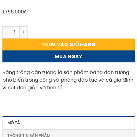
1.758.000
₫
Bảng trắng dán tường 60x80cm (Click xem kích thước kha
THÊM VÀO GIỎ HÀNG
MUA NGAY
Bảng trắng dán tường là sản phẩm bảng dán tường
phổ biến trong công sở, phòng đào tạo và cả gia đình
vì nét đơn giản và tinh tế.
MÔ TẢ
THÔNG TIN SẢN PHẨM