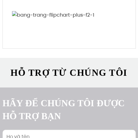
HỖ TRỢ TỪ CHÚNG TÔI
HÃY ĐỂ CHÚNG TÔI ĐƯỢC
HỖ TRỢ BẠN