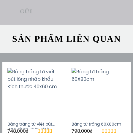
SẢN PHẨM LIÊN QUAN
Bảng trắng từ viết bút
Bảng từ trắng 60X80cm
lông nhập khẩu Kích
748.000
₫
798.000
₫