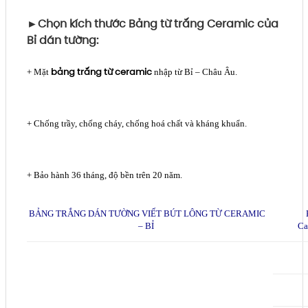
►Chọn kích thước
Bảng từ trắng Ceramic của
Bỉ dán tường:
bảng trắng từ ceramic
+ Mặt
nhập từ Bỉ – Châu Âu.
+ Chống trầy, chống cháy, chống hoá chất và kháng khuẩn.
+ Bảo hành 36 tháng, độ bền trên 20 năm.
BẢNG TRẮNG DÁN TƯỜNG VIẾT BÚT LÔNG TỪ CERAMIC
– BỈ
Ca