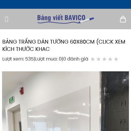
Bỏ
qua
nội
dung
BẢNG TRẮNG DÁN TƯỜNG 60X80CM (CLICK XEM
KÍCH THƯỚC KHAC
★
★
★
★
★
Lượt xem: 535
|
Lượt mua: 0
|
0 đánh giá