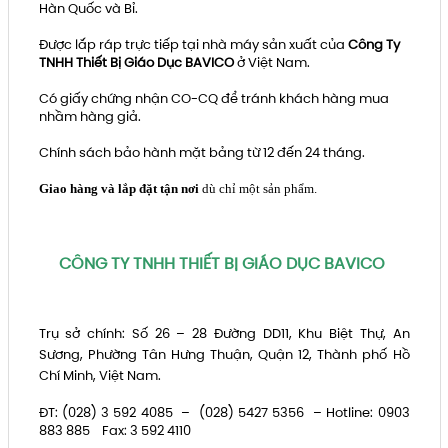
Hàn Quốc và Bỉ.
Được lắp ráp trực tiếp tại nhà máy sản xuất của
Công Ty
TNHH Thiết Bị Giáo Dục BAVICO
ở Việt Nam.
Có giấy chứng nhận CO-CQ để tránh khách hàng mua
nhầm hàng giả.
Chính sách bảo hành mặt bảng từ 12 đến 24 tháng.
Giao hàng và lắp đặt tận nơi
dù chỉ một sản phẩm.
CÔNG TY TNHH THIẾT BỊ GIÁO DỤC BAVICO
Trụ sở chính: Số 26 – 28 Đường DD11, Khu Biệt Thự, An
Sương, Phường Tân Hưng Thuận, Quận 12, Thành phố Hồ
Chí Minh, Việt Nam.
ĐT: (028) 3 592 4085 – (028) 5427 5356 – Hotline: 0903
883 885
Fax: 3 592 4110