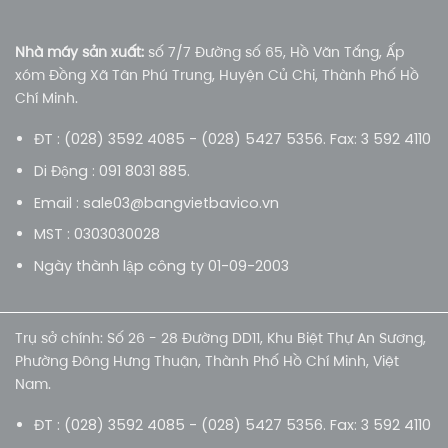
Nhà máy sản xuất:
số 7/7 Đường số 65, Hồ Văn Tắng, Ấp
xóm Đồng Xã Tân Phú Trung, Huyện Củ Chi, Thành Phố Hồ
Chí Minh.
ĐT : (028) 3592 4085 - (028) 5427 5356. Fax: 3 592 4110
Di Động : 091 8031 885.
Email : sale03@bangvietbavico.vn
MST : 0303030028
Ngày thành lập công ty 01-09-2003
Trụ sở chính: Số 26 - 28 Đường DD11, Khu Biệt Thự An Sương,
Phường Đông Hưng Thuận, Thành Phố Hồ Chí Minh, Việt
Nam.
ĐT : (028) 3592 4085 - (028) 5427 5356. Fax: 3 592 4110