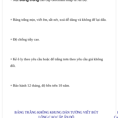
+ Bảng trắng mịn, viết êm, sắt nét, xoá dễ dàng và không để lại dấu.
+ Độ chống trầy cao.
+ Kẻ ô ly theo yêu cầu hoặc để trắng trơn theo yêu cầu giá không
đổi.
+ Bảo hành 12 tháng, độ bền trên 10 năm.
BẢNG TRẮNG KHÔNG KHUNG DÁN TƯỜNG VIẾT BÚT
LÔNG CAO CẤP ẤN ĐỘ
Ca