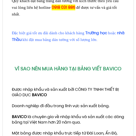
Quý khách đặt bảng trắng dán tường với kích thước theo yêu cầu
0918 031 885
vui lòng liên hệ hotline
để được tư vấn và giá tốt
nhất.
Trường học
nhà
Đặc biệt giá tốt ưu đãi dành cho khách hàng
hoặc
Thầu
khi đặt mua bảng dán tường với số lượng lớn.
VÌ SAO NÊN MUA HÀNG TẠI BẢNG VIẾT BAVICO
Được nhập khẩu và sản xuất bởi CÔNG TY TNHH THIẾT BỊ
GIÁO DỤC
BAVICO
Doanh nghiệp đi đầu trong lĩnh vực sản xuất bảng.
BAVICO
là chuyên gia về nhập khẩu và sản xuất các dòng
bảng tại Việt Nam hơn 20 năm qua.
Mặt bảng được nhập khẩu trực tiếp từ Đài Loan, Ấn Độ,