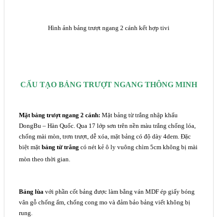
Hình ảnh bảng trượt ngang 2 cánh kết hợp tivi
CẤU TẠO BẢNG TRƯỢT NGANG THÔNG MINH
Mặt bảng trượt ngang 2 cánh:
Mặt bảng từ trắng nhập khẩu
DongBu – Hàn Quốc. Qua 17 lớp sơn trên nền màu trắng chống lóa,
chống mài mòn, trơn trượt, dễ xóa, mặt bảng có độ dày 4dem. Đặc
biệt mặt
bảng từ trắng
có nét kẻ ô ly vuông chìm 5cm không bị mài
mòn theo thời gian.
Bảng lùa
với phần cốt bảng được làm bằng ván MDF ép giấy bóng
vân gỗ chống ẩm, chống cong mo và đảm bảo bảng viết không bị
rung.