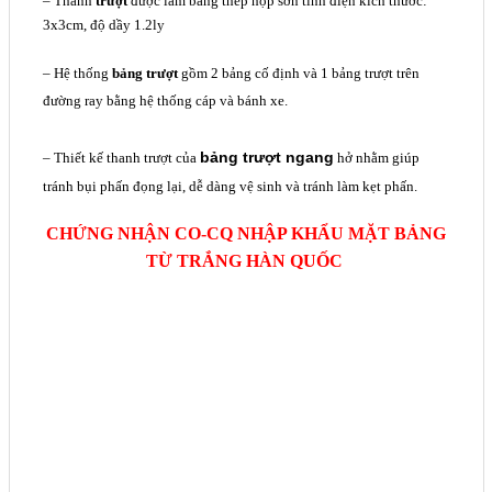
– Thanh
trượt
được làm bằng thép hộp sơn tĩnh điện kích thước:
3x3cm, độ dầy 1.2ly
– Hệ thống
bảng trượt
gồm 2 bảng cố định và 1 bảng trượt trên
đường ray bằng hệ thống cáp và bánh xe.
bảng trượt ngang
– Thiết kế thanh trượt của
hở nhằm giúp
tránh bụi phấn đọng lại, dễ dàng vệ sinh và tránh làm kẹt phấn.
CHỨNG NHẬN CO-CQ NHẬP KHẨU MẶT BẢNG
TỪ TRẮNG HÀN QUỐC