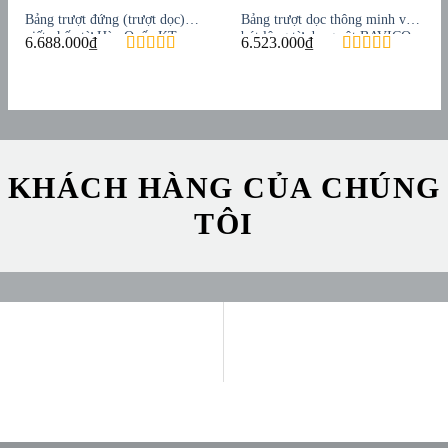
Bảng trượt đứng (trượt dọc)
Bảng trượt dọc thông minh viết
viết phấn từ Hàn Quốc KT:
bút lông từ dạng cột BAVICO
6.688.000
₫
6.523.000
₫
160×140 cm
KT: 80×240 cm
KHÁCH HÀNG CỦA CHÚNG
TÔI