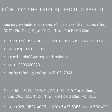
CÔNG TY TNHH THIẾT BỊ GIÁO DỤC BAVICO
Nhà máy sản xuất:
số 7/7 Đường số 65, Hồ Văn Tắng, Ấp xóm Đồng
Xã Tân Phú Trung, Huyện Củ Chi, Thành Phố Hồ Chí Minh.
ĐT : (028) 3592 4085 - (028) 5427 5356. Fax: 3 592 4110
Di Động : 091 8031 885.
Email : sale03@bangvietbavico.vn
MST : 0303030028
Ngày thành lập công ty 01-09-2003
Trụ sở chính: Số 26 - 28 Đường DD11, Khu Biệt Thự An Sương,
Phường Đông Hưng Thuận, Thành Phố Hồ Chí Minh, Việt Nam.
ĐT : (028) 3592 4085 - (028) 5427 5356. Fax: 3 592 4110