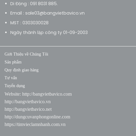
Di Động : 091 8031 885.
Email : sale03@bangvietbavico.vn
MST : 0303030028
Ngày thành lập công ty 01-09-2003
Giới Thiệu về Chúng Tôi
Sản phẩm
Quy định giao hàng
Tư vấn
Tuyển dụng
Website:
http://bangvietbavico.com
http://bangvietbavico.vn
http://bangvietbavico.net
http://dungcuvanphongonline.com
https://timvieclamnhanh.com.vn