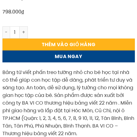
798.000
₫
Bảng từ viết phấn treo tường nhỏ cho bé học tại nhà kích
THÊM VÀO GIỎ HÀNG
MUA NGAY
Bảng từ viết phấn treo tường nhỏ cho bé học tại nhà
có thể giúp con học tập dễ dàng, phát triển tư duy và
sáng tạo. An toàn, dễ sử dụng, lý tưởng cho mọi không
gian học tập của bé. Sản phẩm được sản xuất bởi
công ty BA VI CO thương hiệu bảng viết 22 năm . Miễn
phí giao hàng và lắp đặt tại Hóc Môn, Củ Chi, nội ô
TP.HCM (Quận: 1, 2, 3, 4, 5, 6, 7, 8, 9 10, 11, 12, Tân Bình, Bình
Tân, Tân Phú, Phú Nhuận, Bình Thạnh. BA VI CO –
Thương hiệu bảng viết 22 năm.