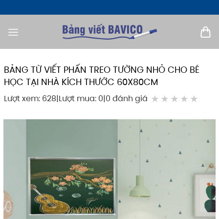
Bỏ
qua
nội
dung
BẢNG TỪ VIẾT PHẤN TREO TƯỜNG NHỎ CHO BÉ
HỌC TẠI NHÀ KÍCH THƯỚC 60X80CM
★
★
★
★
★
Lượt xem: 628
|
Lượt mua: 0
|
0 đánh giá