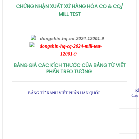
CHỨNG NHẬN XUẤT XỨ HÀNG HÓA CO & CQ/
MILL TEST
BẢNG GIÁ CÁC KÍCH THƯỚC CỦA BẢNG TỪ VIẾT
PHẤN TREO TƯỜNG
K
BẢNG TỪ XANH VIẾT PHẤN HÀN QUỐC
Cao