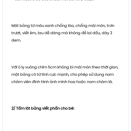
Mặt bảng từ màu xanh chống lóa, chống mài mòn, trơn
trượt, viết êm, lau dễ dàng mà không để lại dấu, dày 3
dem.
Với ô ly vuông chìm 5cm không bị mài mòn theo thời gian,
mặt bảng có từ tính cực mạnh, cho phép sử dụng nam
châm viên đính hình ảnh minh hoạ hoặc nam châm lá.
2/ Tấm lót bảng viết phấn cho bé: