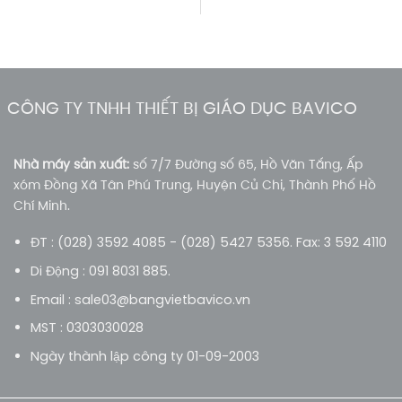
CÔNG TY TNHH THIẾT BỊ GIÁO DỤC BAVICO
Nhà máy sản xuất:
số 7/7 Đường số 65, Hồ Văn Tắng, Ấp
xóm Đồng Xã Tân Phú Trung, Huyện Củ Chi, Thành Phố Hồ
Chí Minh.
ĐT : (028) 3592 4085 - (028) 5427 5356. Fax: 3 592 4110
Di Động : 091 8031 885.
Email : sale03@bangvietbavico.vn
MST : 0303030028
Ngày thành lập công ty 01-09-2003