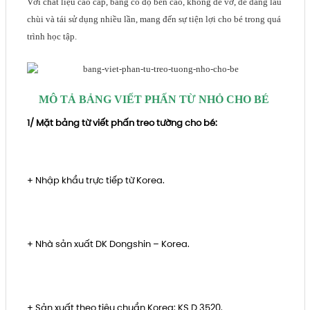
Với chất liệu cao cấp, bảng có độ bền cao, không dễ vỡ, dễ dàng lau
chùi và tái sử dụng nhiều lần, mang đến sự tiện lợi cho bé trong quá
trình học tập.
MÔ TẢ BẢNG VIẾT PHẤN TỪ NHỎ CHO BÉ
1/ Mặt bảng từ viết phấn treo tường cho bé:
+ Nhập khẩu trực tiếp từ Korea.
+ Nhà sản xuất DK Dongshin – Korea.
+ Sản xuất theo tiêu chuẩn Korea: KS D 3520.