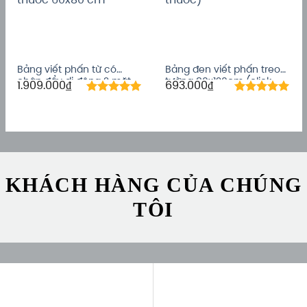
Bảng viết phấn từ có
Bảng đen viết phấn treo
chân đẩy di động 2 mặt
tường 80x120cm (click
1.909.000
₫
693.000
₫
chống lóa kích thước
xem các kích thước)
60×80 cm
KHÁCH HÀNG CỦA CHÚNG
TÔI