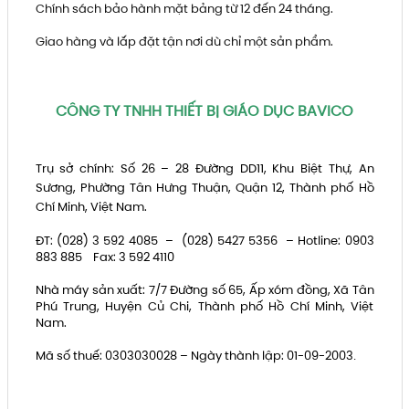
Chính sách bảo hành mặt bảng từ 12 đến 24 tháng.
Giao hàng và lắp đặt tận nơi dù chỉ một sản phẩm.
CÔNG TY TNHH THIẾT BỊ GIÁO DỤC BAVICO
Trụ sở chính: Số 26 – 28 Đường DD11, Khu Biệt Thự, An
Sương, Phường Tân Hưng Thuận, Quận 12, Thành phố Hồ
Chí Minh, Việt Nam.
ĐT: (028) 3 592 4085 – (028) 5427 5356 – Hotline: 0903
883 885
Fax: 3 592 4110
Nhà máy sản xuất: 7/7 Đường số 65, Ấp xóm đồng, Xã Tân
Phú Trung, Huyện Củ Chi, Thành phố Hồ Chí Minh, Việt
Nam.
Mã số thuế: 0303030028 – Ngày thành lập: 01-09-2003
.