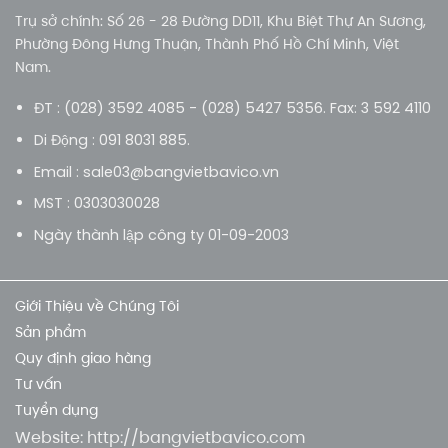
Trụ sở chính: Số 26 - 28 Đường DD11, Khu Biệt Thự An Sương,
Phường Đông Hưng Thuận, Thành Phố Hồ Chí Minh, Việt
Nam.
ĐT : (028) 3592 4085 - (028) 5427 5356. Fax: 3 592 4110
Di Động : 091 8031 885.
Email : sale03@bangvietbavico.vn
MST : 0303030028
Ngày thành lập công ty 01-09-2003
Giới Thiệu về Chúng Tôi
Sản phẩm
Quy định giao hàng
Tư vấn
Tuyển dụng
Website:
http://bangvietbavico.com