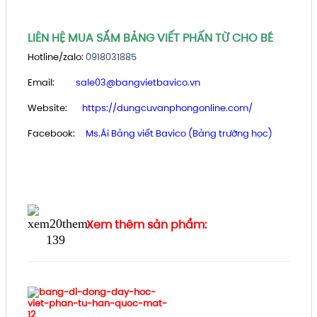
LIÊN HỆ MUA SẮM BẢNG VIẾT PHẤN TỪ CHO BÉ
Hotline/zalo:
0918031885
Email:
sale03@bangvietbavico.vn
Website:
https://dungcuvanphongonline.com/
Facebook:
Ms.Ái
B
ảng viết Bavico (Bảng trường học)
Xem thêm sản phẩm: