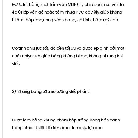
Được lót bằng một tấm Ván MDF 6 ly phía sau mặt ván lá
ép 01 lớp vân gổ hoặc tấm nhựa PVC dày 9ly giúp không
bị ẩm thấp, mo,cong vênh bảng, có tính thẩm mỹ cao.
Có tính chịu lực tốt, độ bền tối ưu và được ép dính bởi một
chất Polyester giúp bảng không bị mo, không bị rung khi
viết.
3/ Khung bảng từ treo tường viết phấn :
Được làm bằng khung nhôm hộp trắng bóng bốn cạnh
bảng, được thiết kế đảm bảo tính chịu lực cao.